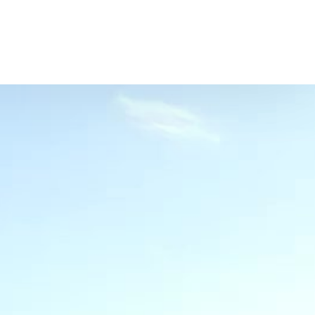
Termin
e
Gesundheit
Über uns
turbrillen
Gesundheitsoptik
Porträt
tlinsen
Kinder-Optometrie
Team
brillen
Trockenes Auge
Kontakt
fortbrillen
Visual Training
Lehrstellen/Jobs
- und Jugendbrillen
Soziales Engagement
rillen
uhren von COROS
räte
bare Freude schenken