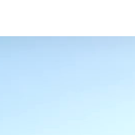
Sehanalyse
Produkt
Korrek
Kontak
Sonnen
Nahkom
Kinder
Sportb
Sport
Hörge
Sicht