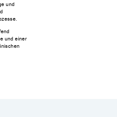
ge und
nd
rozesse.
fend
e und einer
zinischen