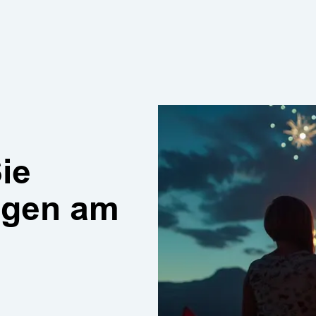
ie
ngen am